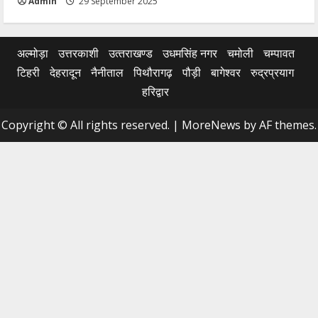
Admin
29 September 2025
अल्मोड़ा
उत्तरकाशी
उत्‍तराखण्‍ड
उधमसिंह नगर
चमोली
चम्पावत
टिहरी
देहरादून
नैनीताल
पिथौरागढ़
पौड़ी
बागेश्वर
रुद्रप्रयाग
हरिद्वार
Copyright © All rights reserved.
|
MoreNews
by AF themes.