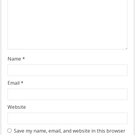
d
i
n
g
Name
*
Email
*
Website
Save my name, email, and website in this browser