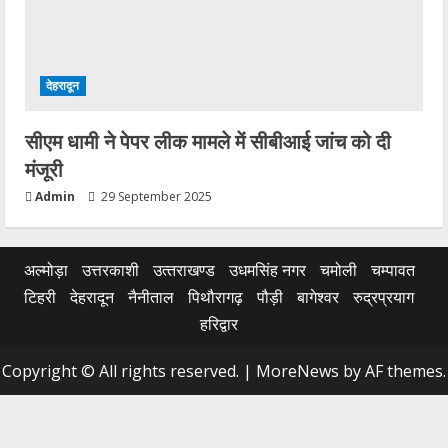
देहरादून
सीएम धामी ने पेपर लीक मामले में सीबीआई जांच को दी
मंजूरी
Admin
29 September 2025
अल्मोड़ा
उत्तरकाशी
उत्‍तराखण्‍ड
उधमसिंह नगर
चमोली
चम्पावत
टिहरी
देहरादून
नैनीताल
पिथौरागढ़
पौड़ी
बागेश्वर
रुद्रप्रयाग
हरिद्वार
Copyright © All rights reserved.
|
MoreNews
by AF themes.