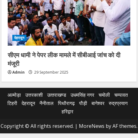
देहरादून
सीएम धामी ने पेपर लीक मामले में सीबीआई जांच को दी
मंजूरी
Admin
29 September 2025
अल्मोड़ा
उत्तरकाशी
उत्‍तराखण्‍ड
उधमसिंह नगर
चमोली
चम्पावत
टिहरी
देहरादून
नैनीताल
पिथौरागढ़
पौड़ी
बागेश्वर
रुद्रप्रयाग
हरिद्वार
Copyright © All rights reserved.
|
MoreNews
by AF themes.