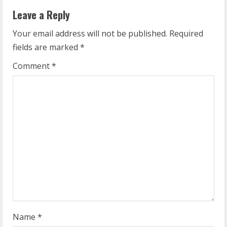
u
Leave a Reply
e
Your email address will not be published.
Required
R
fields are marked
*
e
Comment
*
a
d
i
n
g
Name
*