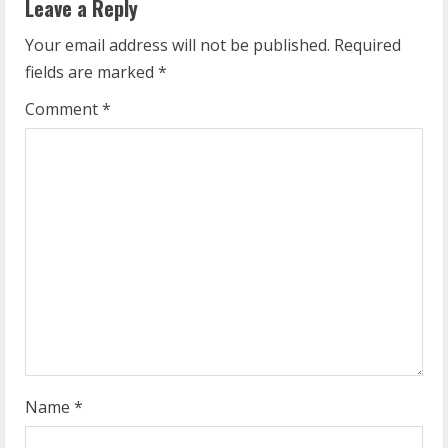
Leave a Reply
u
Your email address will not be published.
Required
e
fields are marked
*
R
Comment
*
e
a
d
i
n
g
Name
*