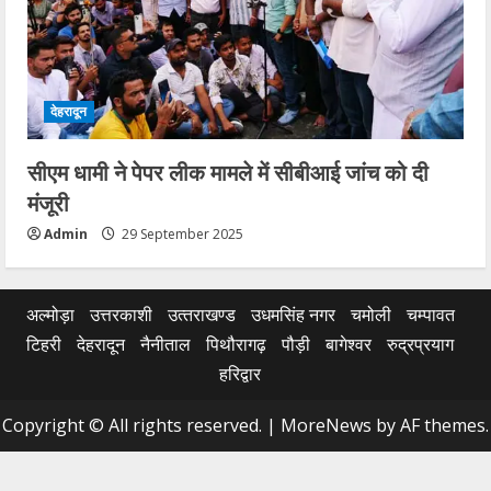
देहरादून
सीएम धामी ने पेपर लीक मामले में सीबीआई जांच को दी
मंजूरी
Admin
29 September 2025
अल्मोड़ा
उत्तरकाशी
उत्‍तराखण्‍ड
उधमसिंह नगर
चमोली
चम्पावत
टिहरी
देहरादून
नैनीताल
पिथौरागढ़
पौड़ी
बागेश्वर
रुद्रप्रयाग
हरिद्वार
Copyright © All rights reserved.
|
MoreNews
by AF themes.