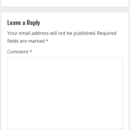
i
n
Leave a Reply
u
Your email address will not be published.
Required
fields are marked
*
e
Comment
*
R
e
a
d
i
n