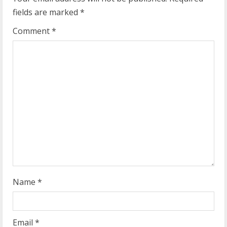
e
fields are marked
*
R
Comment
*
e
a
d
i
n
g
Name
*
Email
*