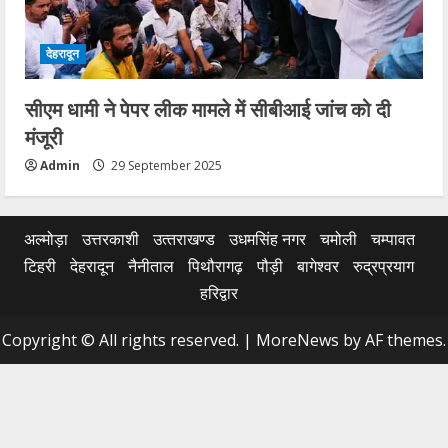
देहरादून
सीएम धामी ने पेपर लीक मामले में सीबीआई जांच को दी
मंजूरी
Admin
29 September 2025
अल्मोड़ा
उत्तरकाशी
उत्‍तराखण्‍ड
उधमसिंह नगर
चमोली
चम्पावत
टिहरी
देहरादून
नैनीताल
पिथौरागढ़
पौड़ी
बागेश्वर
रुद्रप्रयाग
हरिद्वार
Copyright © All rights reserved.
|
MoreNews
by AF themes.