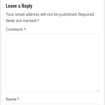
n
Leave a Reply
u
Your email address will not be published.
Required
fields are marked
*
e
Comment
*
R
e
a
d
i
n
g
Name
*