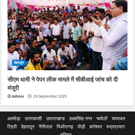
देहरादून
सीएम धामी ने पेपर लीक मामले में सीबीआई जांच को दी
मंजूरी
Admin
29 September 2025
अल्मोड़ा
उत्तरकाशी
उत्‍तराखण्‍ड
उधमसिंह नगर
चमोली
चम्पावत
टिहरी
देहरादून
नैनीताल
पिथौरागढ़
पौड़ी
बागेश्वर
रुद्रप्रयाग
हरिद्वार