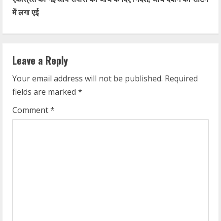
में लगा एई
n
u
e
Leave a Reply
R
Your email address will not be published.
Required
fields are marked
*
e
Comment
*
a
d
i
n
g