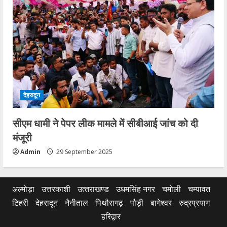
देहरादून
सीएम धामी ने पेपर लीक मामले में सीबीआई जांच को दी
मंजूरी
Admin
29 September 2025
अल्मोड़ा
उत्तरकाशी
उत्‍तराखण्‍ड
उधमसिंह नगर
चमोली
चम्पावत
टिहरी
देहरादून
नैनीताल
पिथौरागढ़
पौड़ी
बागेश्वर
रुद्रप्रयाग
हरिद्वार