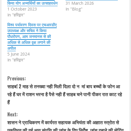
किया योग अभ्यर्थियों का उत्साहवर्धन
31 March 2026
1 October 2023
In "Blog"
In "हरिद्वार"
विश्व पर्यावरण दिवस पर एचआरडीए
उपाध्यक्ष और सचिव ने किया
पौधरोपण, आम जनमानस से की
अधिक से अधिक वृक्ष लगाने की
अपील
5 June 2024
In "हरिद्वार"
C
Previous:
साहब! 2 माह से तनख्वा नही मिली दिला दो न मां बाप बच्चों के फोन आ
o
रहे हैं घर में राशन भरना है पैसे नही हैं साहब चने पानी पीकर रात काट रहे
n
हैं
t
Next:
शासन ने प्राधिकरण में कार्यरत सहायक अभियंता की अज्ञात स्त्रोत से
i
एकत्रित की गई आय संपत्ति की जांच के दिए निर्देश, जांच दबाने की सेटिंग