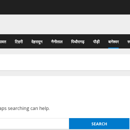
पावत
टिहरी
देहरादून
नैनीताल
पिथौरागढ़
पौड़ी
बागेश्वर
र
haps searching can help.