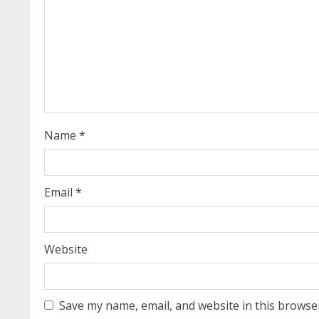
e
a
d
i
n
Name
*
g
Email
*
Website
Save my name, email, and website in this browse