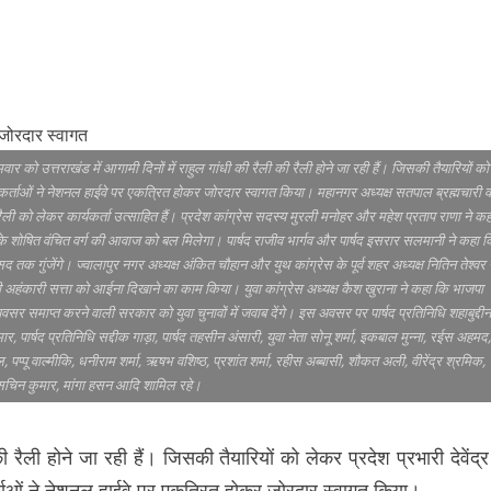
र को उत्तराखंड में आगामी दिनों में राहुल गांधी की रैली की रैली होने जा रही हैं। जिसकी तैयारियों को
र्यकर्ताओं ने नेशनल हाईवे पर एकत्रित होकर जोरदार स्वागत किया। महानगर अध्यक्ष सतपाल ब्रह्मचारी व
ली को लेकर कार्यकर्ता उत्साहित हैं। प्रदेश कांग्रेस सदस्य मुरली मनोहर और महेश प्रताप राणा ने कह
के शोषित वंचित वर्ग की आवाज को बल मिलेगा। पार्षद राजीव भार्गव और पार्षद इसरार सलमानी ने कहा 
क गुंजेंगे। ज्वालापुर नगर अध्यक्ष अंकित चौहान और युथ कांग्रेस के पूर्व शहर अध्यक्ष नितिन तेश्वर न
 की अहंकारी सत्ता को आईना दिखाने का काम किया। युवा कांग्रेस अध्यक्ष कैश खुराना ने कहा कि भाजपा
र समाप्त करने वाली सरकार को युवा चुनावों में जवाब देंगे। इस अवसर पर पार्षद प्रतिनिधि शहाबुद्दीन
ुमार, पार्षद प्रतिनिधि सद्दीक गाड़ा, पार्षद तहसीन अंसारी, युवा नेता सोनू शर्मा, इकबाल मुन्ना, रईस अहमद,
 पप्पू वाल्मीकि, धनीराम शर्मा, ऋषभ वशिष्ठ, प्रशांत शर्मा, रहीस अब्बासी, शौकत अली, वीरेंद्र श्रमिक,
 सचिन कुमार, मांगा हसन आदि शामिल रहे।
ी रैली होने जा रही हैं। जिसकी तैयारियों को लेकर प्रदेश प्रभारी देवेंद्र
र्ताओं ने नेशनल हाईवे पर एकत्रित होकर जोरदार स्वागत किया।