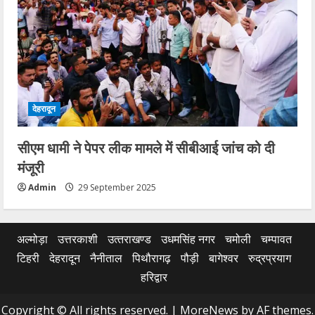
देहरादून
सीएम धामी ने पेपर लीक मामले में सीबीआई जांच को दी
मंजूरी
Admin
29 September 2025
अल्मोड़ा
उत्तरकाशी
उत्‍तराखण्‍ड
उधमसिंह नगर
चमोली
चम्पावत
टिहरी
देहरादून
नैनीताल
पिथौरागढ़
पौड़ी
बागेश्वर
रुद्रप्रयाग
हरिद्वार
Copyright © All rights reserved.
|
MoreNews
by AF themes.