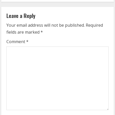
i
n
Leave a Reply
u
Your email address will not be published.
Required
fields are marked
*
e
Comment
*
R
e
a
d
i
n
g