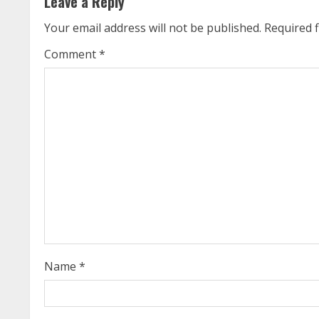
Leave a Reply
i
Your email address will not be published.
Required 
n
Comment
*
u
e
R
e
a
d
i
Name
*
n
g