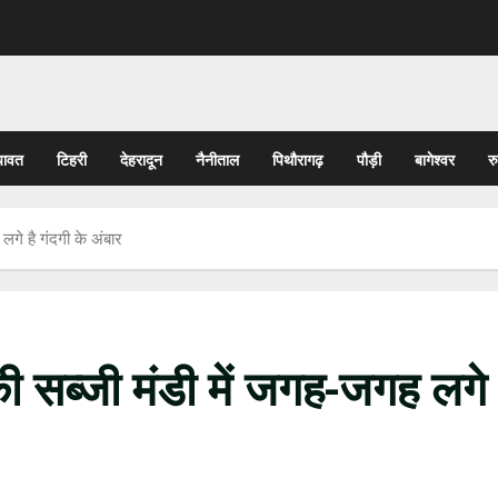
पावत
टिहरी
देहरादून
नैनीताल
पिथौरागढ़
पौड़ी
बागेश्वर
र
लगे है गंदगी के अंबार
की सब्जी मंडी में जगह-जगह लगे