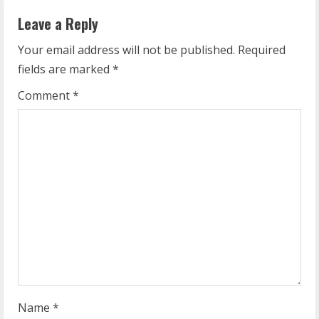
n
Leave a Reply
u
Your email address will not be published.
Required
e
fields are marked
*
R
Comment
*
e
a
d
i
n
g
Name
*