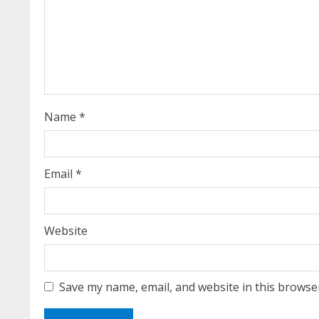
a
d
i
n
Name
*
g
Email
*
Website
Save my name, email, and website in this browse