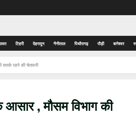
पावत
टिहरी
देहरादून
नैनीताल
पिथौरागढ़
पौड़ी
बागेश्वर
र
ी सतर्क रहने की चेतावनी
श के आसार , मौसम विभाग की