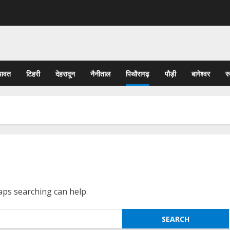
पावत
टिहरी
देहरादून
नैनीताल
पिथौरागढ़
पौड़ी
बागेश्वर
र
haps searching can help.