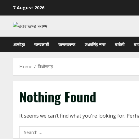
Skip
7 August 2026
to
content
अल्मोड़ा
उत्तरकाशी
उत्‍तराखण्‍ड
उधमसिंह नगर
चमोली
चम्
Home
पिथौरागढ़
Nothing Found
It seems we can’t find what you’re looking for. Per
Search
for: