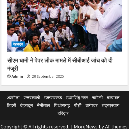
देहरादून
सीएम धामी ने पेपर लीक मामले में सीबीआई जांच को दी
मंजूरी
Admin
29 September 2025
अल्मोड़ा
उत्तरकाशी
उत्‍तराखण्‍ड
उधमसिंह नगर
चमोली
चम्पावत
टिहरी
देहरादून
नैनीताल
पिथौरागढ़
पौड़ी
बागेश्वर
रुद्रप्रयाग
हरिद्वार
Copyright © All rights reserved.
|
MoreNews
by AF themes.