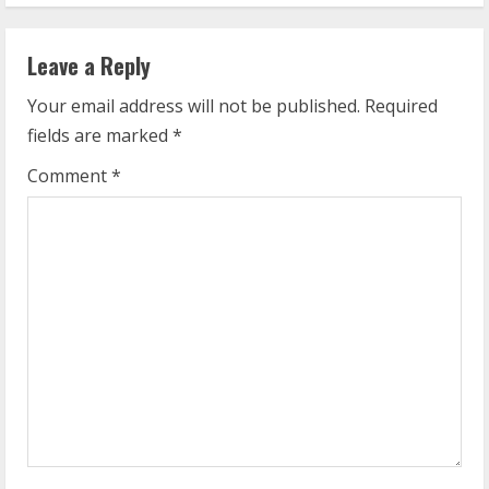
i
Leave a Reply
n
Your email address will not be published.
Required
u
fields are marked
*
e
Comment
*
R
e
a
d
i
n