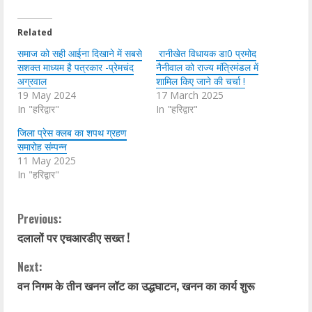
Related
समाज को सही आईना दिखाने में सबसे
रानीखेत विधायक डा0 प्रमोद
सशक्त माध्यम है पत्रकार -प्रेमचंद
नैनीवाल को राज्य मंत्रिमंडल में
अग्रवाल
शामिल किए जाने की चर्चा !
19 May 2024
17 March 2025
In "हरिद्वार"
In "हरिद्वार"
जिला प्रेस क्लब का शपथ ग्रहण
समारोह संम्पन्न
11 May 2025
In "हरिद्वार"
C
Previous:
दलालों पर एचआरडीए सख्त !
o
Next:
n
वन निगम के तीन खनन लॉट का उद्धघाटन, खनन का कार्य शुरू
t