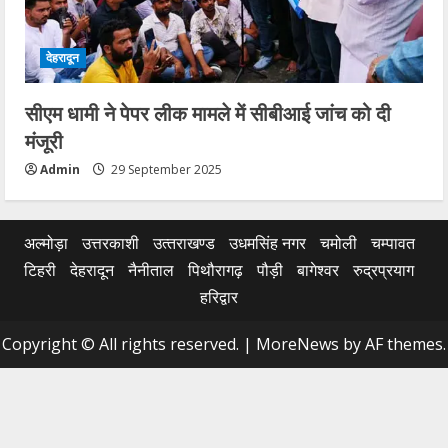
देहरादून
सीएम धामी ने पेपर लीक मामले में सीबीआई जांच को दी
मंजूरी
Admin
29 September 2025
अल्मोड़ा
उत्तरकाशी
उत्‍तराखण्‍ड
उधमसिंह नगर
चमोली
चम्पावत
टिहरी
देहरादून
नैनीताल
पिथौरागढ़
पौड़ी
बागेश्वर
रुद्रप्रयाग
हरिद्वार
Copyright © All rights reserved.
|
MoreNews
by AF themes.