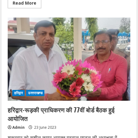
Read
Read More
more
about
उत्तराखण्ड
के
पूर्व
राज्यपाल
डॉ0
अजीज
कुरैशी
का
निधन
हरिद्वार
उत्‍तराखण्‍ड
हरिद्वार-रूड़की प्राधिकरण की 77वीं बोर्ड बैठक हुई
आयोजित
Admin
23 June 2023
शुक्रवार को सुशील कुमार आयुक्त गढ़वाल मण्डल की अध्यक्षता में