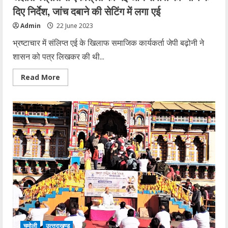
दिए निर्देश, जांच दबाने की सेटिंग में लगा एई
Admin
22 June 2023
भ्रष्टाचार में संलिप्त एई के खिलाफ समाजिक कार्यकर्ता जेपी बढ़ोनी ने
शासन को पत्र लिखकर की थी...
Read
Read More
more
about
शासन
ने
प्राधिकरण
में
कार्यरत
सहायक
अभियंता
की
अज्ञात
स्त्रोत
से
एकत्रित
की
गई
आय
संपत्ति
की
जांच
चमोली
उत्‍तराखण्‍ड
के