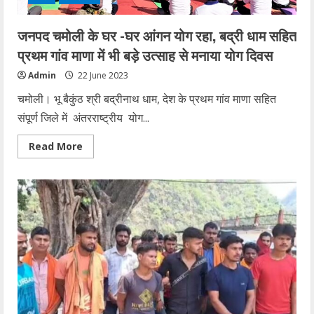
दिए
निर्देश,
जांच
जनपद चमोली के घर -घर आंगन योग रहा, बद्री धाम सहित
दबाने
की
प्रथम गांव माणा में भी बड़े उत्साह से मनाया योग दिवस
सेटिंग
में
Admin
22 June 2023
लगा
एई
चमोली। भू बैकुंठ श्री बद्रीनाथ धाम, देश के प्रथम गांव माणा सहित
संपूर्ण जिले में अंतरराष्ट्रीय योग...
Read
Read More
more
about
जनपद
चमोली
के
घर
-घर
आंगन
योग
रहा,
बद्री
धाम
सहित
प्रथम
गांव
माणा
में