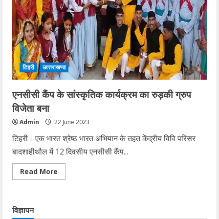
न
मां
बाप
बच्चों
के
फोन
आ
रहे
हैं
टिहरी
उत्‍तराखण्‍ड
घर
में
राशन
भरना
एनसीसी कैंप के सांस्कृतिक कार्यक्रम का रुड़की ग्रुप
है
पैसे
विजेता बना
नही
हैं
Admin
22 June 2023
साहब
चने
पानी
टिहरी। एक भारत श्रेष्ठ भारत अभियान के तहत केंद्रीय विवि परिसर
पीकर
रात
बादशाहीथौल में 12 दिवसीय एनसीसी कैंप...
काट
रहे
हैं
Read
Read More
more
about
एनसीसी
कैंप
के
विज्ञापन
सांस्कृतिक
कार्यक्रम