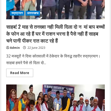
भी
बड़े
उत्साह
रुद्रप्रयाग
उत्‍तराखण्‍ड
से
मनाया
योग
दिवस
साहब! 2 माह से तनख्वा नही मिली दिला दो न मां बाप बच्चों
के फोन आ रहे हैं घर में राशन भरना है पैसे नही हैं साहब
चने पानी पीकर रात काट रहे हैं
Admin
22 June 2023
32 मजदूरों ने दिया कोतवाली में ठेकेदार के विरुद्ध तहरीर रुद्रप्रयाग।
साहब! हमारे पैसे तो दिला दो...
Read
Read More
more
about
साहब!
2
माह
से
तनख्वा
नही
मिली
दिला
दो