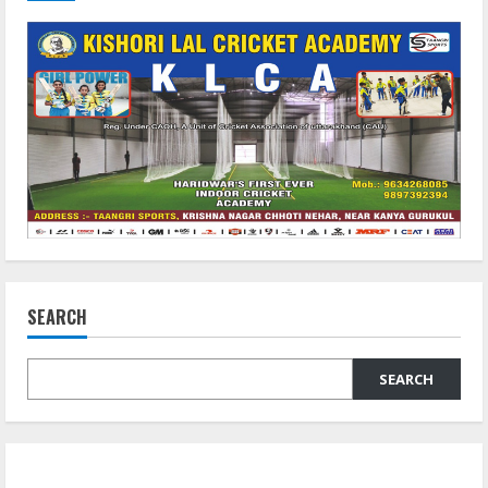
का
रुड़की
ग्रुप
विजेता
बना
SEARCH
SEARCH