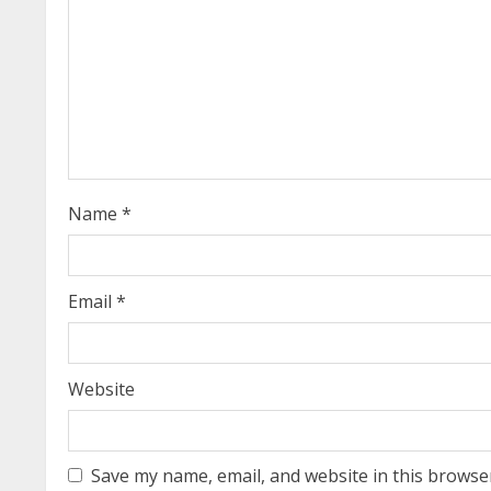
R
e
a
d
i
Name
*
n
g
Email
*
Website
Save my name, email, and website in this browse