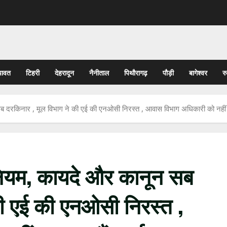
पावत
टिहरी
देहरादून
नैनीताल
पिथौरागढ़
पौड़ी
बागेश्वर
र
दरकिनार , मूल विभाग ने की एई की एनओसी निरस्त , आवास विभाग अधिकारी को नहीं कर 
ियम, कायदे और कानून सब
की एई की एनओसी निरस्त ,