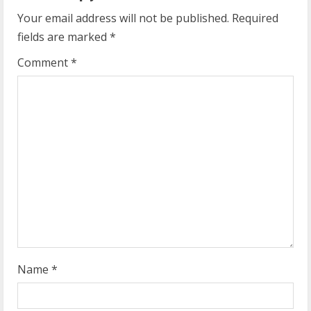
Your email address will not be published.
Required
e
fields are marked
*
R
Comment
*
e
a
d
i
n
g
Name
*