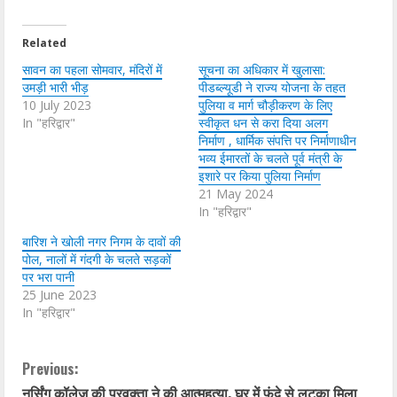
Related
सावन का पहला सोमवार, मंदिरों में
सूचना का अधिकार में खुलासा:
उमड़ी भारी भीड़
पीडब्ल्यूडी ने राज्य योजना के तहत
10 July 2023
पुलिया व मार्ग चौड़ीकरण के लिए
In "हरिद्वार"
स्वीकृत धन से करा दिया अलग
निर्माण , धार्मिक संपत्ति पर निर्माणाधीन
भव्य ईमारतों के चलते पूर्व मंत्री के
इशारे पर किया पुलिया निर्माण
21 May 2024
In "हरिद्वार"
बारिश ने खोली नगर निगम के दावों की
पोल, नालों में गंदगी के चलते सड़कों
पर भरा पानी
25 June 2023
In "हरिद्वार"
C
Previous:
नर्सिंग कॉलेज की प्रवक्ता ने की आत्महत्या, घर में फंदे से लटका मिला