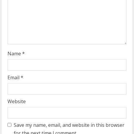
a
d
i
n
g
Name
*
Email
*
Website
Save my name, email, and website in this browser
for the next time I comment.